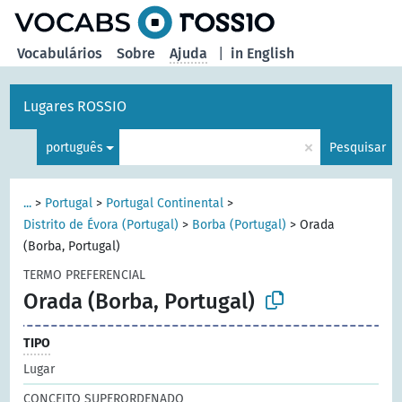
principal
Vocabulários
Sobre
Ajuda
|
in English
Lugares ROSSIO
×
português
Pesquisar
...
>
Portugal
>
Portugal Continental
>
Distrito de Évora (Portugal)
>
Borba (Portugal)
>
Orada
(Borba, Portugal)
TERMO PREFERENCIAL
Orada (Borba, Portugal)
TIPO
Lugar
CONCEITO SUPERORDENADO