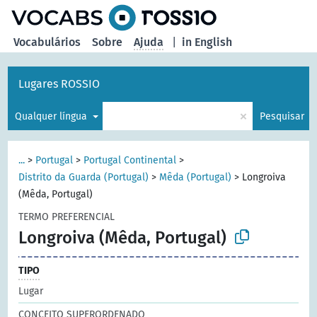
principal
Vocabulários
Sobre
Ajuda
|
in English
Lugares ROSSIO
×
Qualquer língua
Pesquisar
...
>
Portugal
>
Portugal Continental
>
Distrito da Guarda (Portugal)
>
Mêda (Portugal)
>
Longroiva
(Mêda, Portugal)
TERMO PREFERENCIAL
Longroiva (Mêda, Portugal)
TIPO
Lugar
CONCEITO SUPERORDENADO