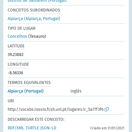
Distrito de Santarém (Portugal)
CONCEITOS SUBORDINADOS
Alpiarça (Alpiarça, Portugal)
TIPO DE LUGAR
Concelhos
(Tesauro)
LATITUDE
39.23882
LONGITUDE
-8.56336
TERMOS EQUIVALENTES
Alpiarça (Portugal)
inglês
URI
http://vocabs.rossio.fcsh.unl.pt/lugares/c_5a77f3f6
DESCARREGAR ESTE CONCEITO:
RDF/XML
TURTLE
JSON-LD
Criado em 11/01/2021