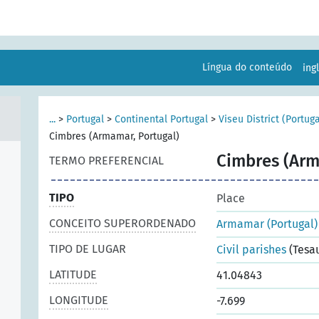
Língua do conteúdo
ing
...
>
Portugal
>
Continental Portugal
>
Viseu District (Portuga
Cimbres (Armamar, Portugal)
Cimbres (Arm
TERMO PREFERENCIAL
TIPO
Place
CONCEITO SUPERORDENADO
Armamar (Portugal)
TIPO DE LUGAR
Civil parishes
(Tesa
LATITUDE
41.04843
LONGITUDE
-7.699