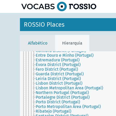
principal
Continental Portugal
Alentejo (Portugal)
Algarve (Portugal)
Aveiro District (Portugal)
Beira (Portugal)
ROSSIO Places
Beja District (Portugal)
Braga District (Portugal)
Bragança District (Portugal)
Castelo Branco District (Portugal)
Alfabético
Hierarquia
Central Portugal (Portugal)
Coimbra District (Portugal)
Entre Douro e Minho (Portugal)
Estremadura (Portugal)
Évora District (Portugal)
Faro District (Portugal)
Guarda District (Portugal)
Leiria District (Portugal)
Lisbon District (Portugal)
Lisbon Metropolitan Area (Portugal)
Northern Portugal (Portugal)
Portalegre District (Portugal)
Porto District (Portugal)
Porto Metropolitan Area (Portugal)
Ribatejo (Portugal)
Santarém District (Portugal)