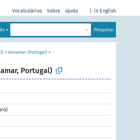
Vocabulários
Sobre
Ajuda
|
in English
×
lês
Pesquisar
l)
>
Armamar (Portugal)
>
amar, Portugal)
uro)