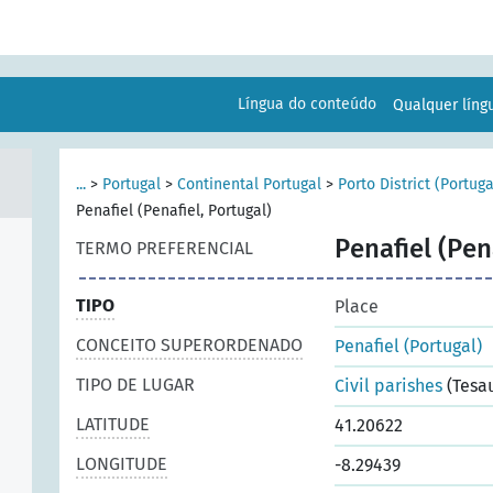
Língua do conteúdo
Qualquer lín
...
>
Portugal
>
Continental Portugal
>
Porto District (Portuga
Penafiel (Penafiel, Portugal)
Penafiel (Pen
TERMO PREFERENCIAL
TIPO
Place
CONCEITO SUPERORDENADO
Penafiel (Portugal)
TIPO DE LUGAR
Civil parishes
(Tesa
LATITUDE
41.20622
LONGITUDE
-8.29439