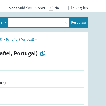
Vocabulários
Sobre
Ajuda
|
in English
×
gua
Pesquisar
l)
>
Penafiel (Portugal)
>
afiel, Portugal)
uro)