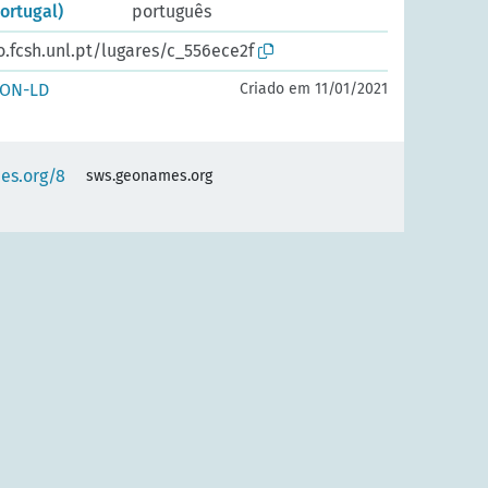
Portugal)
português
o.fcsh.unl.pt/lugares/c_556ece2f
SON-LD
Criado em 11/01/2021
es.org/8
sws.geonames.org