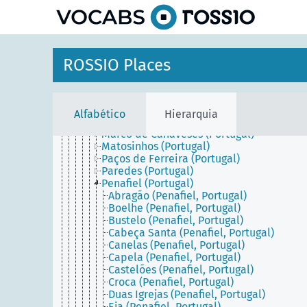
principal
Lisbon Metropolitan Area (Portugal)
Northern Portugal (Portugal)
Portalegre District (Portugal)
Porto District (Portugal)
Amarante (Portugal)
ROSSIO Places
Baião (Portugal)
Felgueiras (Portugal)
Gondomar (Portugal)
Lousada (Portugal)
Alfabético
Hierarquia
Maia (Portugal)
Marco de Canaveses (Portugal)
Matosinhos (Portugal)
Paços de Ferreira (Portugal)
Paredes (Portugal)
Penafiel (Portugal)
Abragão (Penafiel, Portugal)
Boelhe (Penafiel, Portugal)
Bustelo (Penafiel, Portugal)
Cabeça Santa (Penafiel, Portugal)
Canelas (Penafiel, Portugal)
Capela (Penafiel, Portugal)
Castelões (Penafiel, Portugal)
Croca (Penafiel, Portugal)
Duas Igrejas (Penafiel, Portugal)
Eja (Penafiel, Portugal)