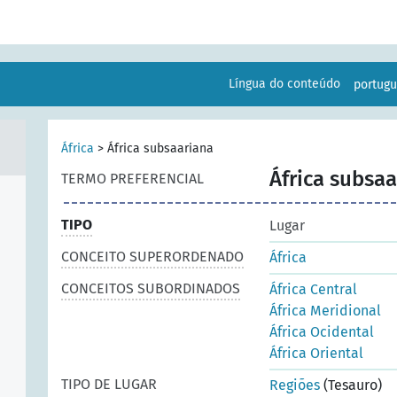
Língua do conteúdo
portug
África
>
África subsaariana
África subsa
TERMO PREFERENCIAL
TIPO
Lugar
CONCEITO SUPERORDENADO
África
CONCEITOS SUBORDINADOS
África Central
África Meridional
África Ocidental
África Oriental
TIPO DE LUGAR
Regiões
(Tesauro)