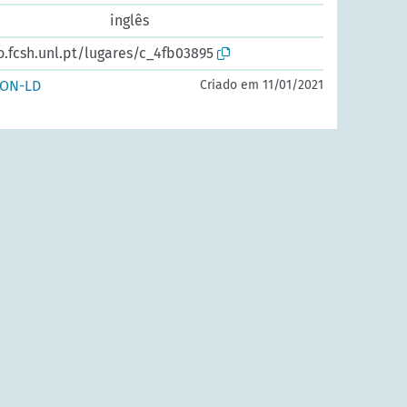
inglês
o.fcsh.unl.pt/lugares/c_4fb03895
SON-LD
Criado em 11/01/2021