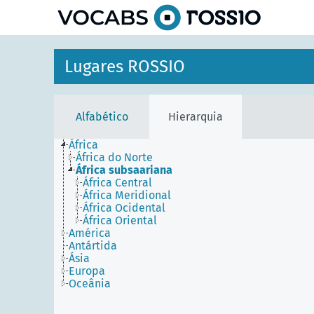
principal
Lugares ROSSIO
Alfabético
Hierarquia
África
África do Norte
África subsaariana
África Central
África Meridional
África Ocidental
África Oriental
América
Antártida
Ásia
Europa
Oceânia