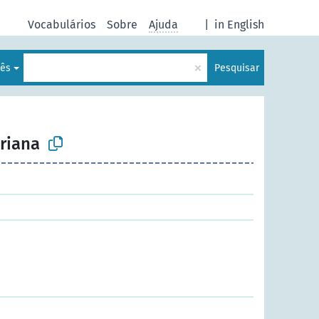
Vocabulários
Sobre
Ajuda
|
in English
×
uês
Pesquisar
ariana