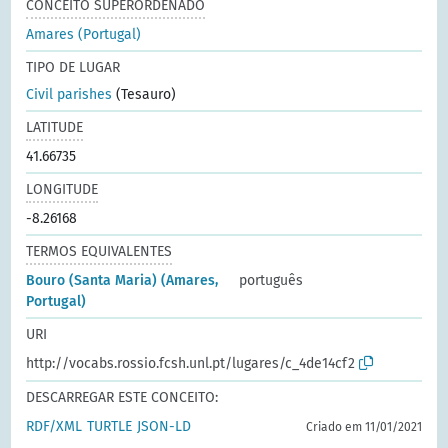
CONCEITO SUPERORDENADO
Amares (Portugal)
TIPO DE LUGAR
Civil parishes
(Tesauro)
LATITUDE
41.66735
LONGITUDE
-8.26168
TERMOS EQUIVALENTES
Bouro (Santa Maria) (Amares,
português
Portugal)
URI
http://vocabs.rossio.fcsh.unl.pt/lugares/c_4de14cf2
DESCARREGAR ESTE CONCEITO:
RDF/XML
TURTLE
JSON-LD
Criado em 11/01/2021