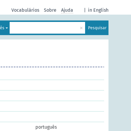
Vocabulários
Sobre
Ajuda
|
in English
×
lês
Pesquisar
português