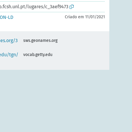
o.fcsh.unl.pt/lugares/c_3aef9473
SON-LD
Criado em 11/01/2021
es.org/3
sws.geonames.org
.edu/tgn/
vocab.getty.edu