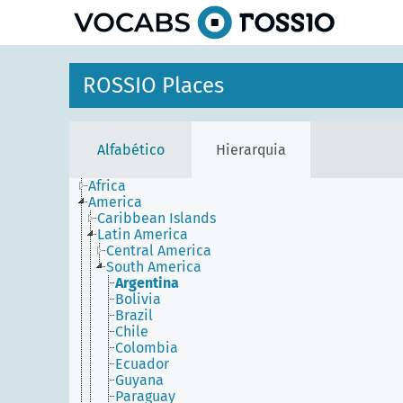
principal
ROSSIO Places
Alfabético
Hierarquia
Africa
America
Caribbean Islands
Latin America
Central America
South America
Argentina
Bolivia
Brazil
Chile
Colombia
Ecuador
Guyana
Paraguay