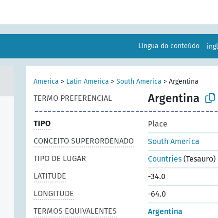
Língua do conteúdo
ing
America
>
Latin America
>
South America
>
Argentina
Argentina
TERMO PREFERENCIAL
TIPO
Place
CONCEITO SUPERORDENADO
South America
TIPO DE LUGAR
Countries
(Tesauro)
LATITUDE
-34.0
LONGITUDE
-64.0
TERMOS EQUIVALENTES
Argentina