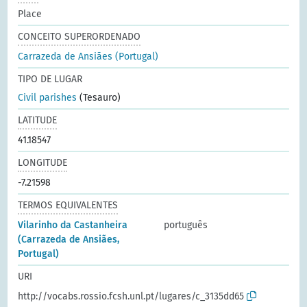
Place
CONCEITO SUPERORDENADO
Carrazeda de Ansiães (Portugal)
TIPO DE LUGAR
Civil parishes
(Tesauro)
LATITUDE
41.18547
LONGITUDE
-7.21598
TERMOS EQUIVALENTES
Vilarinho da Castanheira
português
(Carrazeda de Ansiães,
Portugal)
URI
http://vocabs.rossio.fcsh.unl.pt/lugares/c_3135dd65