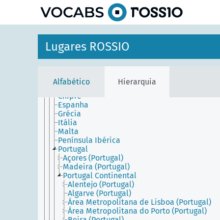
principal
África
América
Lugares ROSSIO
Antártida
Ásia
Europa
Europa Central e Oriental
Alfabético
Hierarquia
Europa Meridional
Chipre
Espanha
Grécia
Itália
Malta
Península Ibérica
Portugal
Açores (Portugal)
Madeira (Portugal)
Portugal Continental
Alentejo (Portugal)
Algarve (Portugal)
Área Metropolitana de Lisboa (Portugal)
Área Metropolitana do Porto (Portugal)
Beira (Portugal)