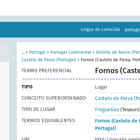
Língua do conteúdo
portug
...
>
Portugal
>
Portugal Continental
>
Distrito de Aveiro (Por
Castelo de Paiva (Portugal)
>
Fornos (Castelo de Paiva, Por
Fornos (Caste
TERMO PREFERENCIAL
TIPO
Lugar
CONCEITO SUPERORDENADO
Castelo de Paiva (P
TIPO DE LUGAR
Freguesias
(Tesauro
TERMOS EQUIVALENTES
Fornos (Castelo de 
Portugal)
URI
http://vocabs.rossi