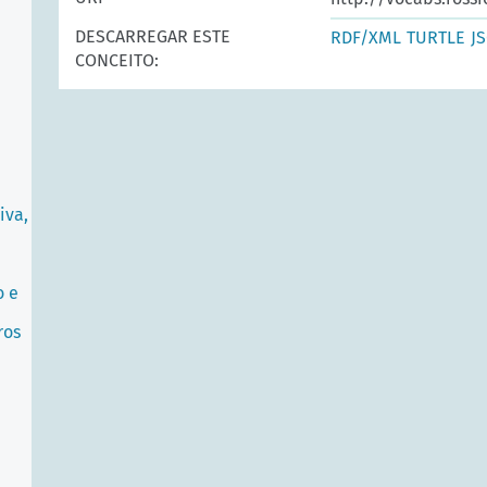
DESCARREGAR ESTE
RDF/XML
TURTLE
J
CONCEITO:
iva,
o e
ros