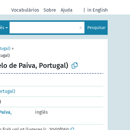
Vocabulários
Sobre
Ajuda
|
in English
×
uês
Pesquisar
tugal)
>
tugal)
lo de Paiva, Portugal)
ortugal)
)
Paiva,
inglês
o.fcsh.unl.pt/lugares/c_30d0f060