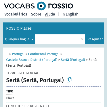
principal
Vocabulários
Sobre
Ajuda
|
in English
ROSSIO Places
×
Qualquer língua
Pesquisar
...
>
Portugal
>
Continental Portugal
>
Castelo Branco District (Portugal)
>
Sertã (Portugal)
>
Sertã
(Sertã, Portugal)
TERMO PREFERENCIAL
Sertã (Sertã, Portugal)
TIPO
Place
CONCEITO SUPERORDENADO