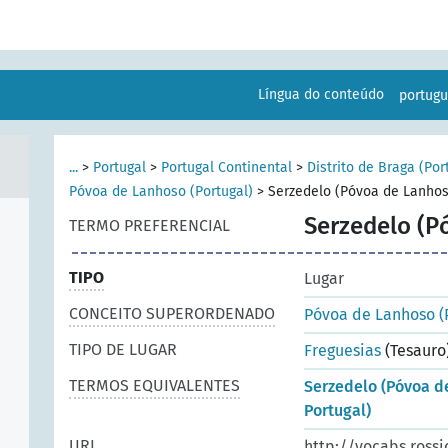
Língua do conteúdo
portug
...
>
Portugal
>
Portugal Continental
>
Distrito de Braga (Por
Póvoa de Lanhoso (Portugal)
>
Serzedelo (Póvoa de Lanhos
Serzedelo (P
TERMO PREFERENCIAL
TIPO
Lugar
CONCEITO SUPERORDENADO
Póvoa de Lanhoso (
TIPO DE LUGAR
Freguesias
(Tesauro
TERMOS EQUIVALENTES
Serzedelo (Póvoa d
Portugal)
URI
http://vocabs.rossi