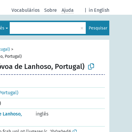
Vocabulários
Sobre
Ajuda
|
in English
×
uês
Pesquisar
tugal)
>
o, Portugal)
óvoa de Lanhoso, Portugal)
Portugal)
)
e Lanhoso,
inglês
o.fcsh.unl.pt/lugares/c_2b0a0ed6