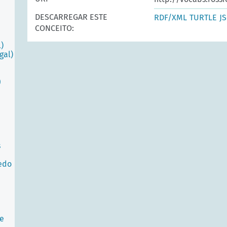
DESCARREGAR ESTE
RDF/XML
TURTLE
J
CONCEITO:
)
gal)
)
s
edo
 e