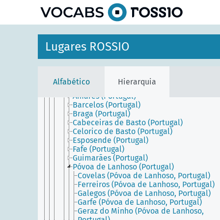
principal
Portugal Continental
Alentejo (Portugal)
Algarve (Portugal)
Área Metropolitana de Lisboa (Portugal)
Área Metropolitana do Porto (Portugal)
Lugares ROSSIO
Beira (Portugal)
Distrito da Guarda (Portugal)
Distrito de Aveiro (Portugal)
Distrito de Beja (Portugal)
Alfabético
Hierarquia
Distrito de Braga (Portugal)
Amares (Portugal)
Barcelos (Portugal)
Braga (Portugal)
Cabeceiras de Basto (Portugal)
Celorico de Basto (Portugal)
Esposende (Portugal)
Fafe (Portugal)
Guimarães (Portugal)
Póvoa de Lanhoso (Portugal)
Covelas (Póvoa de Lanhoso, Portugal)
Ferreiros (Póvoa de Lanhoso, Portugal)
Galegos (Póvoa de Lanhoso, Portugal)
Garfe (Póvoa de Lanhoso, Portugal)
Geraz do Minho (Póvoa de Lanhoso,
Portugal)