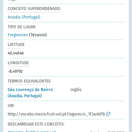
CONCEITO SUPERORDENADO
Anadia (Portugal)
TIPO DE LUGAR
Freguesias
(Tesauro)
LATITUDE
40.44046
LONGITUDE
-8.49792
TERMOS EQUIVALENTES
São Lourenço do Bairro
inglês
(Anadia, Portugal)
URI
http://vocabs.rossio.fcsh.unl.pt/lugares/c_1f3add7b
DESCARREGAR ESTE CONCEITO: