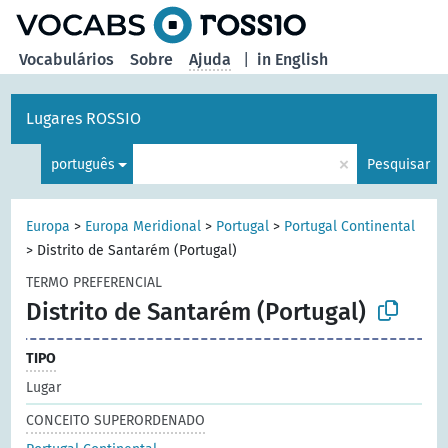
principal
Vocabulários
Sobre
Ajuda
|
in English
Lugares ROSSIO
×
português
Pesquisar
Europa
>
Europa Meridional
>
Portugal
>
Portugal Continental
>
Distrito de Santarém (Portugal)
TERMO PREFERENCIAL
Distrito de Santarém (Portugal)
TIPO
Lugar
CONCEITO SUPERORDENADO