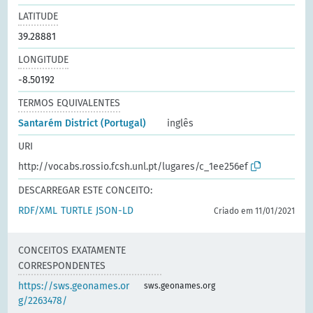
LATITUDE
39.28881
LONGITUDE
-8.50192
TERMOS EQUIVALENTES
Santarém District (Portugal)
inglês
URI
http://vocabs.rossio.fcsh.unl.pt/lugares/c_1ee256ef
DESCARREGAR ESTE CONCEITO:
RDF/XML
TURTLE
JSON-LD
Criado em 11/01/2021
CONCEITOS EXATAMENTE
CORRESPONDENTES
https://sws.geonames.or
sws.geonames.org
g/2263478/