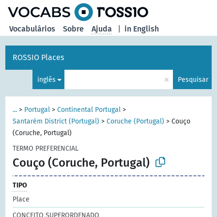
principal
Vocabulários
Sobre
Ajuda
|
in English
ROSSIO Places
×
inglês
Pesquisar
...
>
Portugal
>
Continental Portugal
>
Santarém District (Portugal)
>
Coruche (Portugal)
>
Couço
(Coruche, Portugal)
TERMO PREFERENCIAL
Couço (Coruche, Portugal)
TIPO
Place
CONCEITO SUPERORDENADO