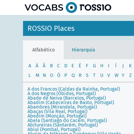
principal
ROSSIO Places
Alfabético
Hierarquia
A
Á
Â
B
C
D
E
É
F
G
H
I
Í
J
K
L
M
N
O
Ó
P
Q
R
S
T
U
V
W
Y
Z
A dos Francos (Caldas da Rainha, Portugal)
A dos Negros (Óbidos, Portugal)
Abade de Neiva (Barcelos, Portugal)
Abadim (Cabeceiras de Basto, Portugal)
Abambres (Mirandela, Portugal)
Abaças (Vila Real, Portugal)
Abedim (Monção, Portugal)
Abela (Santiago do Cacém, Portugal)
Abitureiras (Santarém, Portugal)
Abiul (Pombal, Portugal)
Aboim da Nóbrega e Gondomar (Vila Verde,