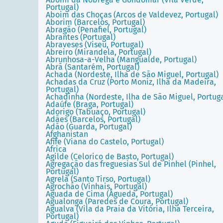
Portugal)
Aboim das Choças (Arcos de Valdevez, Portugal)
Aborim (Barcelos, Portugal)
Abragão (Penafiel, Portugal)
Abrantes (Portugal)
Abraveses (Viseu, Portugal)
Abreiro (Mirandela, Portugal)
Abrunhosa-a-Velha (Mangualde, Portugal)
Abrã (Santarém, Portugal)
Achada (Nordeste, Ilha de São Miguel, Portugal)
Achadas da Cruz (Porto Moniz, Ilha da Madeira,
Portugal)
Achadinha (Nordeste, Ilha de São Miguel, Portuga
Adaúfe (Braga, Portugal)
Adorigo (Tabuaço, Portugal)
Adães (Barcelos, Portugal)
Adão (Guarda, Portugal)
Afghanistan
Afife (Viana do Castelo, Portugal)
Africa
Agilde (Celorico de Basto, Portugal)
Agregação das freguesias Sul de Pinhel (Pinhel,
Portugal)
Agrela (Santo Tirso, Portugal)
Agrochão (Vinhais, Portugal)
Aguada de Cima (Águeda, Portugal)
Agualonga (Paredes de Coura, Portugal)
Agualva (Vila da Praia da Vitória, Ilha Terceira,
Portugal)