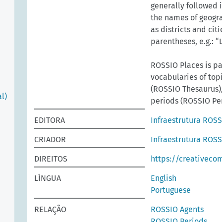
generally followed i
the names of geogra
as districts and cit
parentheses, e.g.: “
ROSSIO Places is pa
vocabularies of topi
(ROSSIO Thesaurus)
l)
periods (ROSSIO Per
EDITORA
Infraestrutura ROS
CRIADOR
Infraestrutura ROS
DIREITOS
https://creativeco
LÍNGUA
English
Portuguese
RELAÇÃO
ROSSIO Agents
ROSSIO Periods