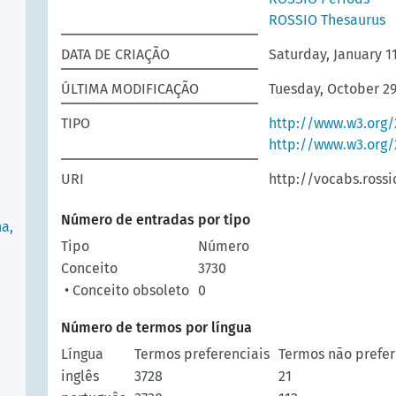
ROSSIO Thesaurus
DATA DE CRIAÇÃO
Saturday, January 11
ÚLTIMA MODIFICAÇÃO
Tuesday, October 29
TIPO
http://www.w3.org/
http://www.w3.org
URI
http://vocabs.rossi
Número de entradas por tipo
ha,
Tipo
Número
Conceito
3730
• Conceito obsoleto
0
Número de termos por língua
Língua
Termos preferenciais
Termos não prefer
inglês
3728
21