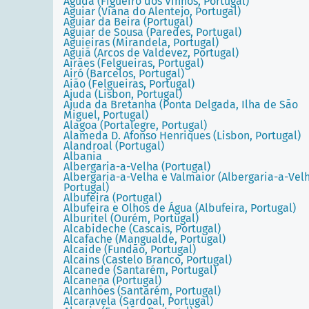
Aguda (Figueiró dos Vinhos, Portugal)
Aguiar (Viana do Alentejo, Portugal)
Aguiar da Beira (Portugal)
Aguiar de Sousa (Paredes, Portugal)
Aguieiras (Mirandela, Portugal)
Aguiã (Arcos de Valdevez, Portugal)
Airães (Felgueiras, Portugal)
Airó (Barcelos, Portugal)
Aião (Felgueiras, Portugal)
Ajuda (Lisbon, Portugal)
Ajuda da Bretanha (Ponta Delgada, Ilha de São
Miguel, Portugal)
Alagoa (Portalegre, Portugal)
Alameda D. Afonso Henriques (Lisbon, Portugal)
Alandroal (Portugal)
Albania
Albergaria-a-Velha (Portugal)
Albergaria-a-Velha e Valmaior (Albergaria-a-Vel
Portugal)
Albufeira (Portugal)
Albufeira e Olhos de Água (Albufeira, Portugal)
Alburitel (Ourém, Portugal)
Alcabideche (Cascais, Portugal)
Alcafache (Mangualde, Portugal)
Alcaide (Fundão, Portugal)
Alcains (Castelo Branco, Portugal)
Alcanede (Santarém, Portugal)
Alcanena (Portugal)
Alcanhões (Santarém, Portugal)
Alcaravela (Sardoal, Portugal)