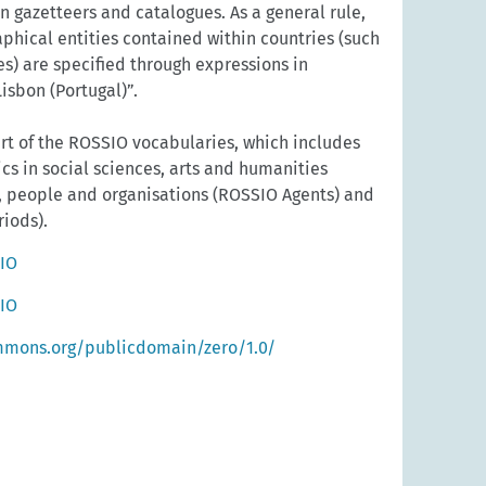
n gazetteers and catalogues. As a general rule,
phical entities contained within countries (such
ies) are specified through expressions in
Lisbon (Portugal)”.
rt of the ROSSIO vocabularies, which includes
cs in social sciences, arts and humanities
, people and organisations (ROSSIO Agents) and
iods).
SIO
SIO
mmons.org/publicdomain/zero/1.0/