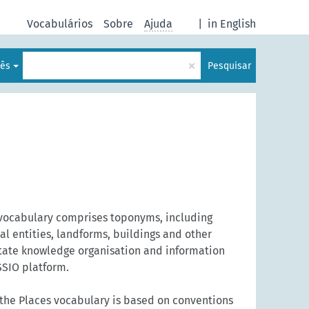
Vocabulários
Sobre
Ajuda
|
in English
×
lês
Pesquisar
vocabulary comprises toponyms, including
al entities, landforms, buildings and other
itate knowledge organisation and information
SSIO platform.
 the Places vocabulary is based on conventions