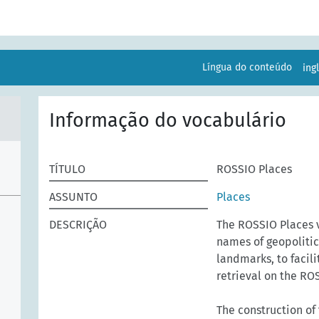
Língua do conteúdo
ing
Informação do vocabulário
TÍTULO
ROSSIO Places
ASSUNTO
Places
DESCRIÇÃO
The ROSSIO Places 
names of geopolitic
landmarks, to facil
retrieval on the RO
The construction of