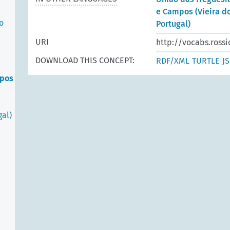
e Campos (Vieira d
o
Portugal)
URI
http://vocabs.rossi
DOWNLOAD THIS CONCEPT:
RDF/XML
TURTLE
J
mpos
gal)