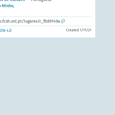
o Minho,
o.fcsh.unl.pt/lugares/c_fb89149a
SON-LD
Created 1/11/21