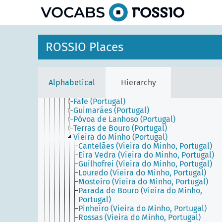
Algarve (Portugal)
Aveiro District (Portugal)
Beira (Portugal)
Beja District (Portugal)
Braga District (Portugal)
ROSSIO Places
Amares (Portugal)
Barcelos (Portugal)
Braga (Portugal)
Cabeceiras de Basto (Portugal)
Alphabetical
Hierarchy
Celorico de Basto (Portugal)
Esposende (Portugal)
Fafe (Portugal)
Guimarães (Portugal)
Póvoa de Lanhoso (Portugal)
Terras de Bouro (Portugal)
Vieira do Minho (Portugal)
Cantelães (Vieira do Minho, Portugal)
Eira Vedra (Vieira do Minho, Portugal)
Guilhofrei (Vieira do Minho, Portugal)
Louredo (Vieira do Minho, Portugal)
Mosteiro (Vieira do Minho, Portugal)
Parada de Bouro (Vieira do Minho,
Portugal)
Pinheiro (Vieira do Minho, Portugal)
Rossas (Vieira do Minho, Portugal)