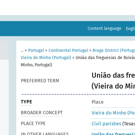
Content language
Engl
...
>
Portugal
>
Continental Portugal
>
Braga District (Portug
Vieira do Minho (Portugal)
>
União das freguesias de Ruivã
Minho, Portugal)
União das fr
PREFERRED TERM
(Vieira do Mi
TYPE
Place
BROADER CONCEPT
Vieira do Minho (Po
PLACE TYPE
Civil parishes
(Tesa
IN OTHER LANGUAGES
União das freguesi