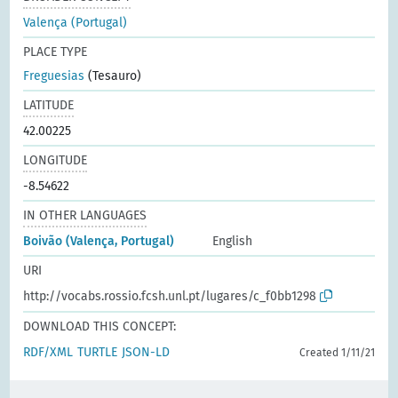
Valença (Portugal)
PLACE TYPE
Freguesias
(Tesauro)
LATITUDE
42.00225
LONGITUDE
-8.54622
IN OTHER LANGUAGES
Boivão (Valença, Portugal)
English
URI
http://vocabs.rossio.fcsh.unl.pt/lugares/c_f0bb1298
DOWNLOAD THIS CONCEPT:
RDF/XML
TURTLE
JSON-LD
Created 1/11/21