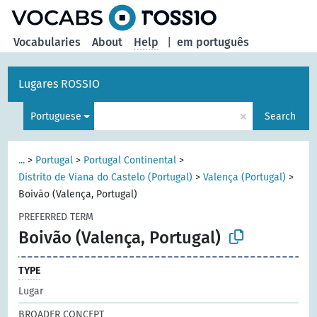
Vocabularies
About
Help
|
em português
Lugares ROSSIO
×
Portuguese
Search
...
>
Portugal
>
Portugal Continental
>
Distrito de Viana do Castelo (Portugal)
>
Valença (Portugal)
>
Boivão (Valença, Portugal)
PREFERRED TERM
Boivão (Valença, Portugal)
TYPE
Lugar
BROADER CONCEPT