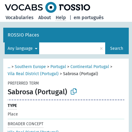
Vocabularies
About
Help
|
em português
ROSSIO Places
×
Any language
Search
...
>
Southern Europe
>
Portugal
>
Continental Portugal
>
Vila Real District (Portugal)
>
Sabrosa (Portugal)
PREFERRED TERM
Sabrosa (Portugal)
TYPE
Place
BROADER CONCEPT