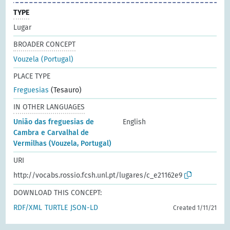
TYPE
Lugar
BROADER CONCEPT
Vouzela (Portugal)
PLACE TYPE
Freguesias
(Tesauro)
IN OTHER LANGUAGES
União das freguesias de
English
Cambra e Carvalhal de
Vermilhas (Vouzela, Portugal)
URI
http://vocabs.rossio.fcsh.unl.pt/lugares/c_e21162e9
DOWNLOAD THIS CONCEPT:
RDF/XML
TURTLE
JSON-LD
Created 1/11/21