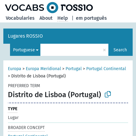
Vocabularies
About
Help
|
em português
Lugares ROSSIO
×
Portuguese
Search
Europa
>
Europa Meridional
>
Portugal
>
Portugal Continental
>
Distrito de Lisboa (Portugal)
PREFERRED TERM
Distrito de Lisboa (Portugal)
TYPE
Lugar
BROADER CONCEPT