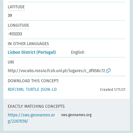
LATITUDE
39
LONGITUDE
-9.13333
IN OTHER LANGUAGES
Lisbon District (Portugal)
English
URI
http://vocabs.rossio.fcsh.unl.pt/lugares/c_df658c72
DOWNLOAD THIS CONCEPT:
RDF/XML
TURTLE
JSON-LD
Created 1/11/21
EXACTLY MATCHING CONCEPTS
https://sws.geonames.or
sws.geonames.org
g/2267056/