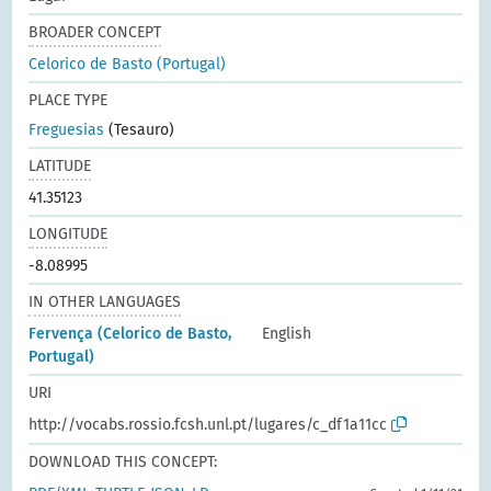
BROADER CONCEPT
Celorico de Basto (Portugal)
PLACE TYPE
Freguesias
(Tesauro)
LATITUDE
41.35123
LONGITUDE
-8.08995
IN OTHER LANGUAGES
Fervença (Celorico de Basto,
English
Portugal)
URI
http://vocabs.rossio.fcsh.unl.pt/lugares/c_df1a11cc
DOWNLOAD THIS CONCEPT: