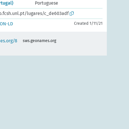
rtugal)
Portuguese
o.fcsh.unl.pt/lugares/c_de603adf
SON-LD
Created 1/11/21
es.org/8
sws.geonames.org