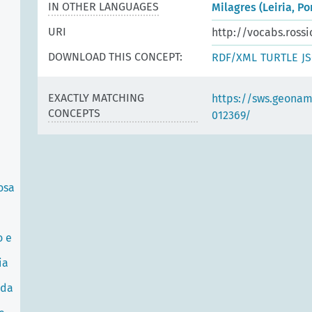
IN OTHER LANGUAGES
Milagres (Leiria, Po
URI
http://vocabs.rossi
DOWNLOAD THIS CONCEPT:
RDF/XML
TURTLE
J
EXACTLY MATCHING
https://sws.geonam
CONCEPTS
012369/
osa
o e
ia
 da