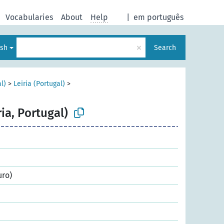
Vocabularies
About
Help
|
em português
×
ish
Search
al)
>
Leiria (Portugal)
>
ria, Portugal)
uro)