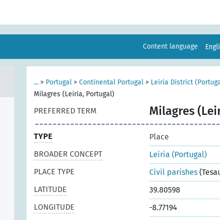
Content language
Engl
...
>
Portugal
>
Continental Portugal
>
Leiria District (Portug
Milagres (Leiria, Portugal)
Milagres (Lei
PREFERRED TERM
TYPE
Place
BROADER CONCEPT
Leiria (Portugal)
PLACE TYPE
Civil parishes
(Tesa
LATITUDE
39.80598
LONGITUDE
-8.77194