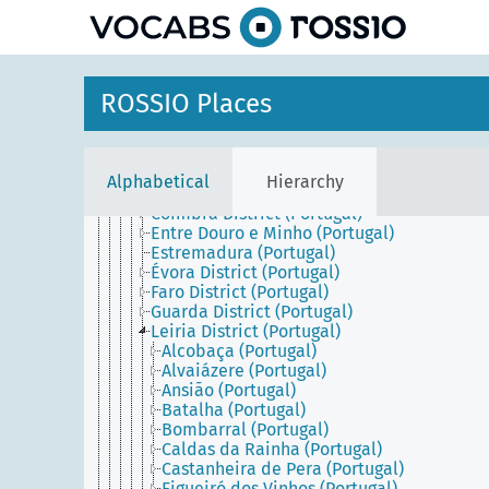
Continental Portugal
Alentejo (Portugal)
Algarve (Portugal)
Aveiro District (Portugal)
Beira (Portugal)
ROSSIO Places
Beja District (Portugal)
Braga District (Portugal)
Bragança District (Portugal)
Castelo Branco District (Portugal)
Alphabetical
Hierarchy
Central Portugal (Portugal)
Coimbra District (Portugal)
Entre Douro e Minho (Portugal)
Estremadura (Portugal)
Évora District (Portugal)
Faro District (Portugal)
Guarda District (Portugal)
Leiria District (Portugal)
Alcobaça (Portugal)
Alvaiázere (Portugal)
Ansião (Portugal)
Batalha (Portugal)
Bombarral (Portugal)
Caldas da Rainha (Portugal)
Castanheira de Pera (Portugal)
Figueiró dos Vinhos (Portugal)