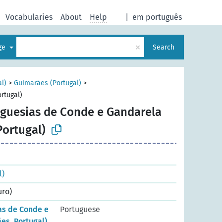
Vocabularies
About
Help
|
em português
×
age
Search
al)
>
Guimarães (Portugal)
>
rtugal)
eguesias de Conde e Gandarela
Portugal)
l)
uro)
as de Conde e
Portuguese
es, Portugal)