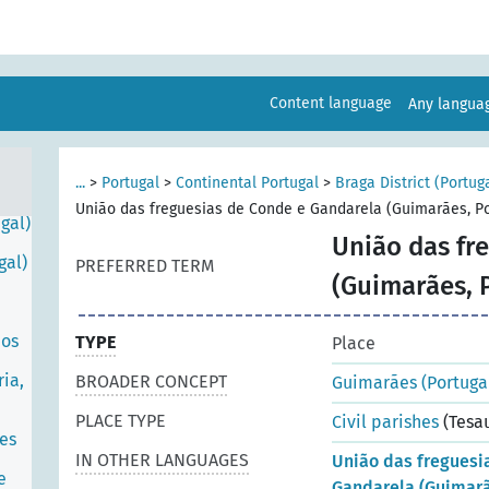
l)
Content language
Any langu
...
>
Portugal
>
Continental Portugal
>
Braga District (Portug
União das freguesias de Conde e Gandarela (Guimarães, Po
gal)
União das fr
gal)
PREFERRED TERM
(Guimarães, 
eos
TYPE
Place
ia,
BROADER CONCEPT
Guimarães (Portuga
PLACE TYPE
Civil parishes
(Tesa
ões
IN OTHER LANGUAGES
União das freguesi
e
Gandarela (Guimarã