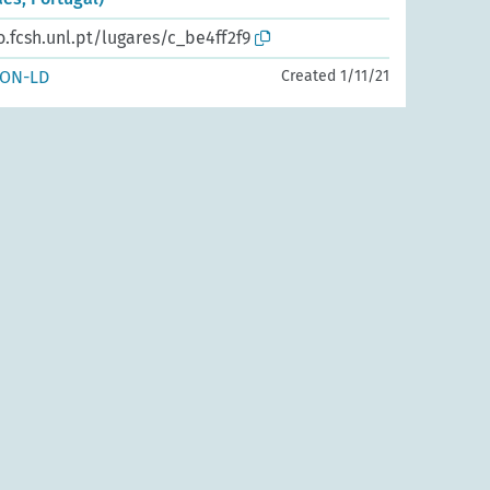
o.fcsh.unl.pt/lugares/c_be4ff2f9
SON-LD
Created 1/11/21