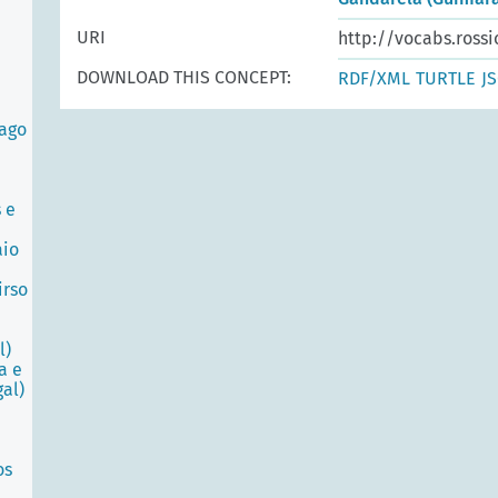
URI
http://vocabs.rossi
DOWNLOAD THIS CONCEPT:
RDF/XML
TURTLE
J
iago
 e
aio
irso
l)
a e
al)
os