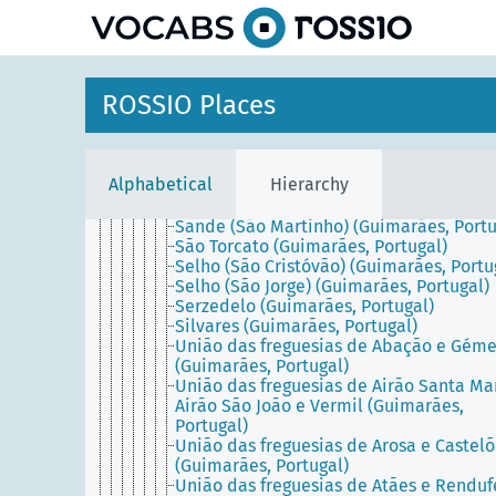
Lordelo (Guimarães, Portugal)
Mesão Frio (Guimarães, Portugal)
Moreira de Cónegos (Guimarães, Portuga
Nespereira (Guimarães, Portugal)
Pencelo (Guimarães, Portugal)
ROSSIO Places
Pinheiro (Guimarães, Portugal)
Polvoreira (Guimarães, Portugal)
Ponte (Guimarães, Portugal)
Prazins (Santa Eufémia) (Guimarães,
Alphabetical
Hierarchy
Portugal)
Ronfe (Guimarães, Portugal)
Sande (São Martinho) (Guimarães, Portu
São Torcato (Guimarães, Portugal)
Selho (São Cristóvão) (Guimarães, Portu
Selho (São Jorge) (Guimarães, Portugal)
Serzedelo (Guimarães, Portugal)
Silvares (Guimarães, Portugal)
União das freguesias de Abação e Gém
(Guimarães, Portugal)
União das freguesias de Airão Santa Mar
Airão São João e Vermil (Guimarães,
Portugal)
União das freguesias de Arosa e Castel
(Guimarães, Portugal)
União das freguesias de Atães e Renduf