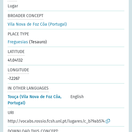
Lugar
BROADER CONCEPT
Vila Nova de Foz Côa (Portugal)
PLACE TYPE
Freguesias
(Tesauro)
LATITUDE
41.04132
LONGITUDE
-7.2267
IN OTHER LANGUAGES
Touça (Vila Nova de Foz Côa,
English
Portugal)
URI
http://vocabs.rossio.fcsh.unl.pt/lugares/c_b79ab574
DOWNLOAD THIS CONCEPT: