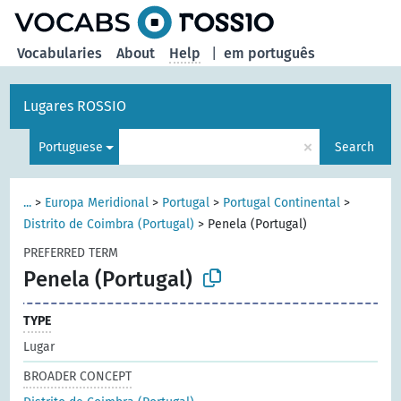
Vocabularies
About
Help
|
em português
Lugares ROSSIO
×
Portuguese
Search
...
>
Europa Meridional
>
Portugal
>
Portugal Continental
>
Distrito de Coimbra (Portugal)
>
Penela (Portugal)
PREFERRED TERM
Penela (Portugal)
TYPE
Lugar
BROADER CONCEPT