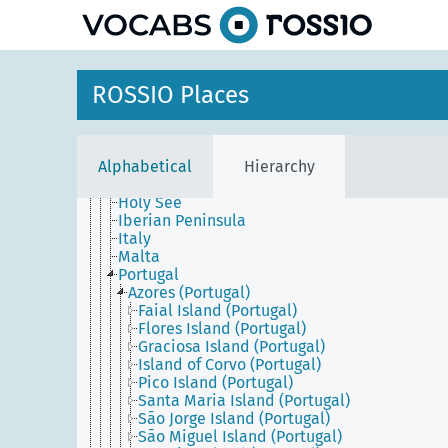
Africa
America
Antarctica
Asia
ROSSIO Places
Europe
Central and Eastern Europe
Northern Europe
Southern Europe
Alphabetical
Hierarchy
Cyprus
Greece
Holy See
Iberian Peninsula
Italy
Malta
Portugal
Azores (Portugal)
Faial Island (Portugal)
Flores Island (Portugal)
Graciosa Island (Portugal)
Island of Corvo (Portugal)
Pico Island (Portugal)
Santa Maria Island (Portugal)
São Jorge Island (Portugal)
São Miguel Island (Portugal)