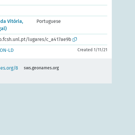
 da Vitória,
Portuguese
gal)
o.fcsh.unl.pt/lugares/c_a417ae9b
SON-LD
Created 1/11/21
es.org/8
sws.geonames.org