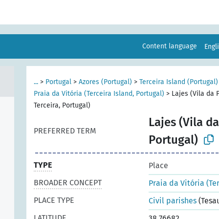
Content language
Engl
...
>
Portugal
>
Azores (Portugal)
>
Terceira Island (Portugal)
Praia da Vitória (Terceira Island, Portugal)
>
Lajes (Vila da P
Terceira, Portugal)
Lajes (Vila da
PREFERRED TERM
Portugal)
TYPE
Place
BROADER CONCEPT
Praia da Vitória (Te
PLACE TYPE
Civil parishes
(Tesa
LATITUDE
38.76682