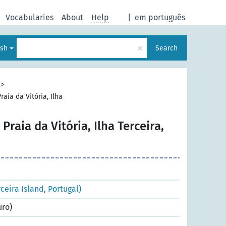
Vocabularies
About
Help
|
em português
×
ish
Search
>
raia da Vitória, Ilha
 Praia da Vitória, Ilha Terceira,
rceira Island, Portugal)
uro)