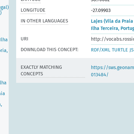
gal)
LONGITUDE
-27.09903
)
IN OTHER LANGUAGES
Lajes (Vila da Praia
Ilha Terceira, Portu
URI
http://vocabs.rossi
Ilha
DOWNLOAD THIS CONCEPT:
RDF/XML
TURTLE
J
ria,
EXACTLY MATCHING
https://sws.geonam
CONCEPTS
013484/
Ilha
aia
,