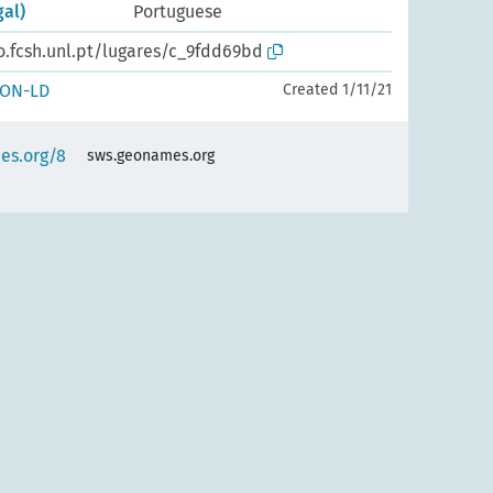
gal)
Portuguese
o.fcsh.unl.pt/lugares/c_9fdd69bd
SON-LD
Created 1/11/21
es.org/8
sws.geonames.org