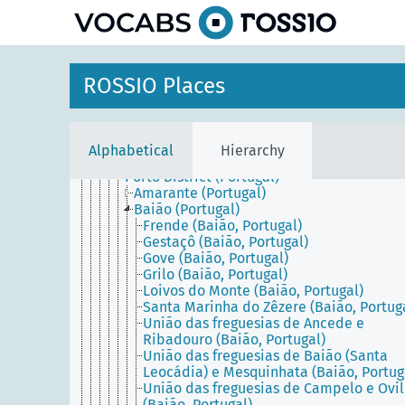
Entre Douro e Minho (Portugal)
Estremadura (Portugal)
Évora District (Portugal)
Faro District (Portugal)
Guarda District (Portugal)
ROSSIO Places
Leiria District (Portugal)
Lisbon District (Portugal)
Lisbon Metropolitan Area (Portugal)
Northern Portugal (Portugal)
Alphabetical
Hierarchy
Portalegre District (Portugal)
Porto District (Portugal)
Amarante (Portugal)
Baião (Portugal)
Frende (Baião, Portugal)
Gestaçô (Baião, Portugal)
Gove (Baião, Portugal)
Grilo (Baião, Portugal)
Loivos do Monte (Baião, Portugal)
Santa Marinha do Zêzere (Baião, Portug
União das freguesias de Ancede e
Ribadouro (Baião, Portugal)
União das freguesias de Baião (Santa
Leocádia) e Mesquinhata (Baião, Portug
União das freguesias de Campelo e Ovil
(Baião, Portugal)