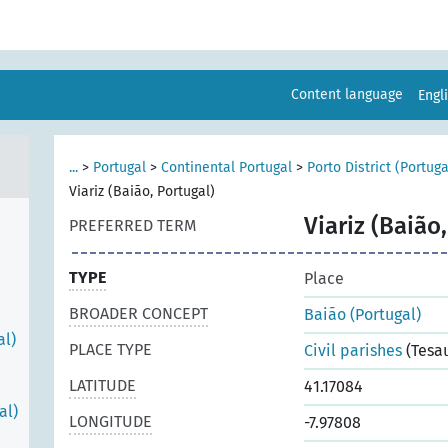
Content language
Engl
...
>
Portugal
>
Continental Portugal
>
Porto District (Portuga
Viariz (Baião, Portugal)
Viariz (Baião
PREFERRED TERM
TYPE
Place
BROADER CONCEPT
Baião (Portugal)
al)
PLACE TYPE
Civil parishes
(Tesa
LATITUDE
41.17084
al)
LONGITUDE
-7.97808