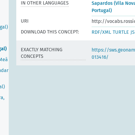
IN OTHER LANGUAGES
Sapardos (Vila Nova
Portugal)
URI
http://vocabs.rossi
gal)
DOWNLOAD THIS CONCEPT:
RDF/XML
TURTLE
J
al)
EXACTLY MATCHING
https://sws.geonam
CONCEPTS
013416/
 Meã
ndar
al)
ra,