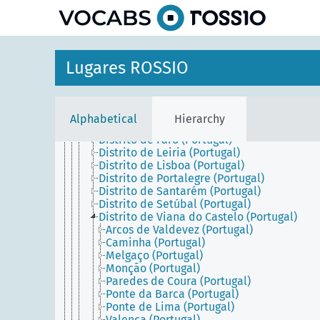
Área Metropolitana do Porto (Portugal)
Beira (Portugal)
Distrito da Guarda (Portugal)
Distrito de Aveiro (Portugal)
Distrito de Beja (Portugal)
Lugares ROSSIO
Distrito de Braga (Portugal)
Distrito de Bragança (Portugal)
Distrito de Castelo Branco (Portugal)
Distrito de Coimbra (Portugal)
Alphabetical
Hierarchy
Distrito de Évora (Portugal)
Distrito de Faro (Portugal)
Distrito de Leiria (Portugal)
Distrito de Lisboa (Portugal)
Distrito de Portalegre (Portugal)
Distrito de Santarém (Portugal)
Distrito de Setúbal (Portugal)
Distrito de Viana do Castelo (Portugal)
Arcos de Valdevez (Portugal)
Caminha (Portugal)
Melgaço (Portugal)
Monção (Portugal)
Paredes de Coura (Portugal)
Ponte da Barca (Portugal)
Ponte de Lima (Portugal)
Valença (Portugal)