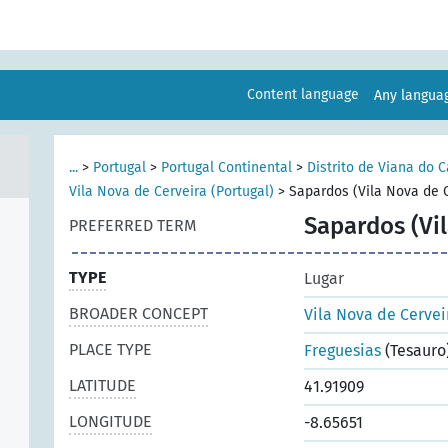
Content language
Any langu
...
>
Portugal
>
Portugal Continental
>
Distrito de Viana do C
Vila Nova de Cerveira (Portugal)
>
Sapardos (Vila Nova de C
Sapardos (Vil
PREFERRED TERM
TYPE
Lugar
BROADER CONCEPT
Vila Nova de Cervei
PLACE TYPE
Freguesias
(Tesauro
LATITUDE
41.91909
LONGITUDE
-8.65651