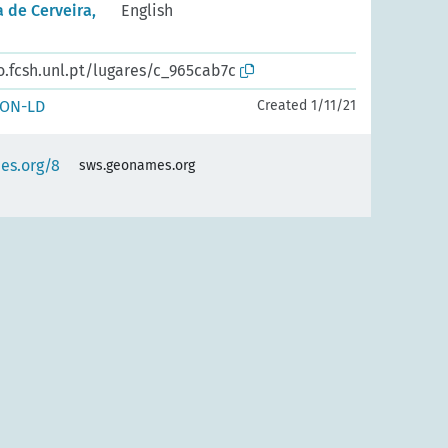
 de Cerveira,
English
o.fcsh.unl.pt/lugares/c_965cab7c
SON-LD
Created 1/11/21
es.org/8
sws.geonames.org