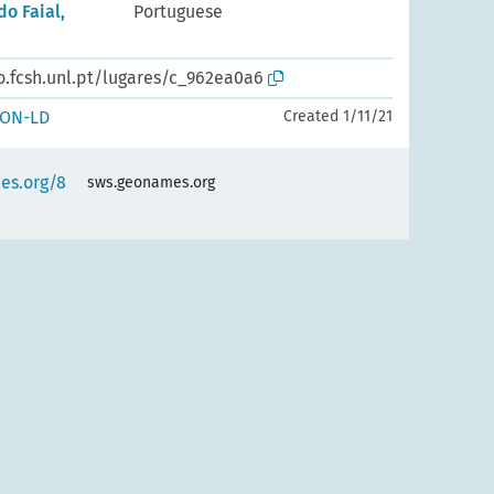
do Faial,
Portuguese
o.fcsh.unl.pt/lugares/c_962ea0a6
SON-LD
Created 1/11/21
es.org/8
sws.geonames.org