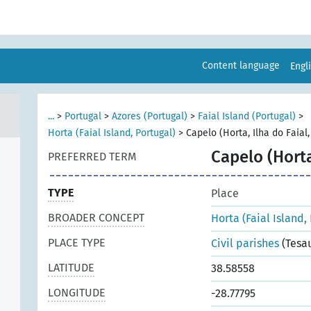
Content language
Engl
...
>
Portugal
>
Azores (Portugal)
>
Faial Island (Portugal)
>
Horta (Faial Island, Portugal)
>
Capelo (Horta, Ilha do Faial,
Capelo (Horta
PREFERRED TERM
TYPE
Place
BROADER CONCEPT
Horta (Faial Island,
PLACE TYPE
Civil parishes
(Tesa
LATITUDE
38.58558
LONGITUDE
-28.77795