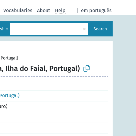
Vocabularies
About
Help
|
em português
×
ish
Search
 Portugal)
, Ilha do Faial, Portugal)
 Portugal)
uro)