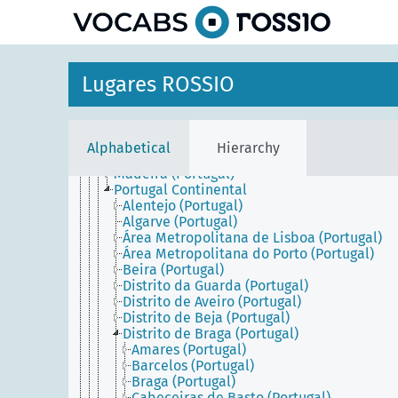
Europa Central e Oriental
Europa Meridional
Chipre
Espanha
Grécia
Lugares ROSSIO
Itália
Malta
Península Ibérica
Portugal
Alphabetical
Hierarchy
Açores (Portugal)
Madeira (Portugal)
Portugal Continental
Alentejo (Portugal)
Algarve (Portugal)
Área Metropolitana de Lisboa (Portugal)
Área Metropolitana do Porto (Portugal)
Beira (Portugal)
Distrito da Guarda (Portugal)
Distrito de Aveiro (Portugal)
Distrito de Beja (Portugal)
Distrito de Braga (Portugal)
Amares (Portugal)
Barcelos (Portugal)
Braga (Portugal)
Cabeceiras de Basto (Portugal)