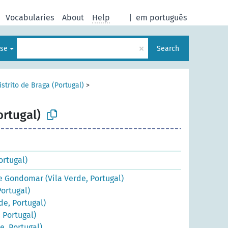
Vocabularies
About
Help
|
em português
×
ese
Search
istrito de Braga (Portugal)
>
ortugal)
ortugal)
 Gondomar (Vila Verde, Portugal)
Portugal)
de, Portugal)
 Portugal)
e, Portugal)