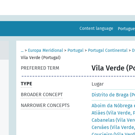
Content language
Portugu
...
>
Europa Meridional
>
Portugal
>
Portugal Continental
>
D
Vila Verde (Portugal)
Vila Verde (P
PREFERRED TERM
TYPE
Lugar
BROADER CONCEPT
Distrito de Braga (P
NARROWER CONCEPTS
Aboim da Nóbrega e
Atiães (Vila Verde, 
Cabanelas (Vila Ver
Cervães (Vila Verde,
Coucieiro (Vila Verd