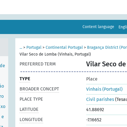
Content language
Engl
...
>
Portugal
>
Continental Portugal
>
Bragança District (Por
Vilar Seco de Lomba (Vinhais, Portugal)
Vilar Seco de
PREFERRED TERM
 de
TYPE
Place
ão
BROADER CONCEPT
Vinhais (Portugal)
ro
PLACE TYPE
Civil parishes
(Tesa
ixo
LATITUDE
41.88692
 e
LONGITUDE
-7.16652
ta