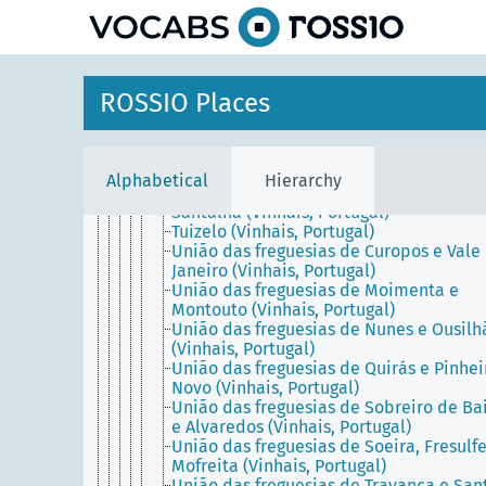
Vinhais (Portugal)
Agrochão (Vinhais, Portugal)
Candedo (Vinhais, Portugal)
Celas (Vinhais, Portugal)
Edral (Vinhais, Portugal)
ROSSIO Places
Edrosa (Vinhais, Portugal)
Ervedosa (Vinhais, Portugal)
Paçó (Vinhais, Portugal)
Penhas Juntas (Vinhais, Portugal)
Alphabetical
Hierarchy
Rebordelo (Vinhais, Portugal)
Santalha (Vinhais, Portugal)
Tuizelo (Vinhais, Portugal)
União das freguesias de Curopos e Vale
Janeiro (Vinhais, Portugal)
União das freguesias de Moimenta e
Montouto (Vinhais, Portugal)
União das freguesias de Nunes e Ousilh
(Vinhais, Portugal)
União das freguesias de Quirás e Pinhei
Novo (Vinhais, Portugal)
União das freguesias de Sobreiro de Ba
e Alvaredos (Vinhais, Portugal)
União das freguesias de Soeira, Fresulfe
Mofreita (Vinhais, Portugal)
União das freguesias de Travanca e San