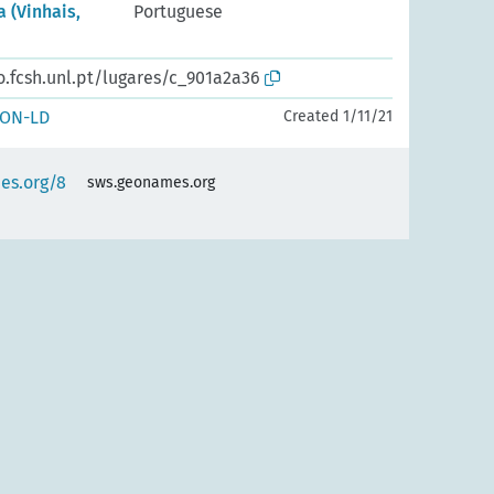
 (Vinhais,
Portuguese
o.fcsh.unl.pt/lugares/c_901a2a36
SON-LD
Created 1/11/21
es.org/8
sws.geonames.org