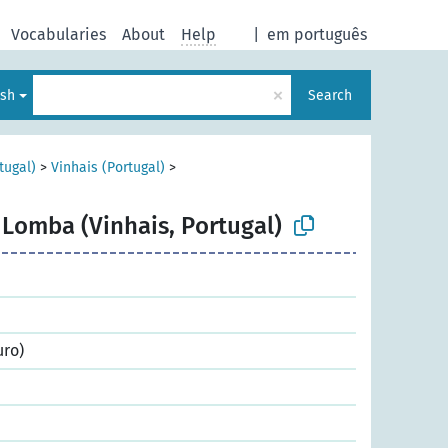
Vocabularies
About
Help
|
em português
×
ish
Search
tugal)
>
Vinhais (Portugal)
>
 Lomba (Vinhais, Portugal)
uro)