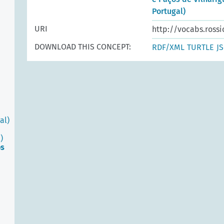
Portugal)
URI
http://vocabs.rossi
DOWNLOAD THIS CONCEPT:
RDF/XML
TURTLE
J
al)
)
os