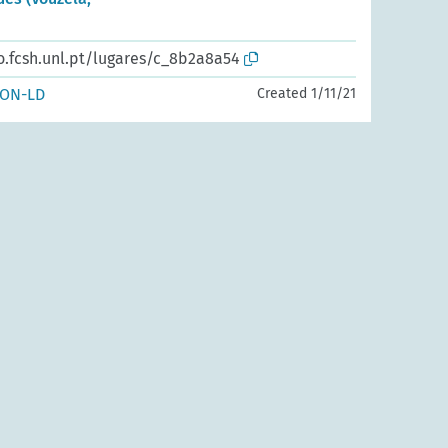
o.fcsh.unl.pt/lugares/c_8b2a8a54
SON-LD
Created 1/11/21