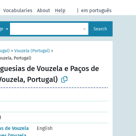
Vocabularies
About
Help
|
em português
×
age
Search
tugal)
>
Vouzela (Portugal)
>
uzela, Portugal)
eguesias de Vouzela e Paços de
Vouzela, Portugal)
)
as de Vouzela
English
ues (Vouzela,