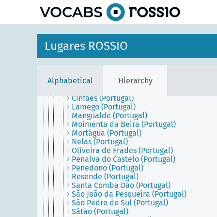
Distrito de Leiria (Portugal)
Distrito de Lisboa (Portugal)
Distrito de Portalegre (Portugal)
Distrito de Santarém (Portugal)
Distrito de Setúbal (Portugal)
Lugares ROSSIO
Distrito de Viana do Castelo (Portugal)
Distrito de Vila Real (Portugal)
Distrito de Viseu (Portugal)
Armamar (Portugal)
Alphabetical
Hierarchy
Carregal do Sal (Portugal)
Castro Daire (Portugal)
Cinfães (Portugal)
Lamego (Portugal)
Mangualde (Portugal)
Moimenta da Beira (Portugal)
Mortágua (Portugal)
Nelas (Portugal)
Oliveira de Frades (Portugal)
Penalva do Castelo (Portugal)
Penedono (Portugal)
Resende (Portugal)
Santa Comba Dão (Portugal)
São João da Pesqueira (Portugal)
São Pedro do Sul (Portugal)
Sátão (Portugal)