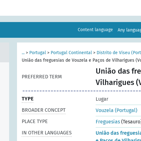
Content language
Any langu
...
>
Portugal
>
Portugal Continental
>
Distrito de Viseu (Por
União das freguesias de Vouzela e Paços de Vilharigues (Vo
União das fr
PREFERRED TERM
Vilharigues (
TYPE
Lugar
BROADER CONCEPT
Vouzela (Portugal)
PLACE TYPE
Freguesias
(Tesauro
IN OTHER LANGUAGES
União das freguesi
e Paços de Vilharig