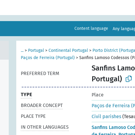
Content language
Any langu
...
>
Portugal
>
Continental Portugal
>
Porto District (Portuga
Paços de Ferreira (Portugal)
>
Sanfins Lamoso Codessos (Pa
Sanfins Lamo
PREFERRED TERM
Portugal)
TYPE
Place
BROADER CONCEPT
Paços de Ferreira (
PLACE TYPE
Civil parishes
(Tesa
IN OTHER LANGUAGES
Sanfins Lamoso Cod
de Ferreira, Portuga