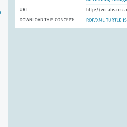
URI
http://vocabs.rossi
)
DOWNLOAD THIS CONCEPT:
RDF/XML
TURTLE
J