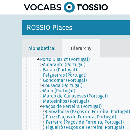
Coimbra District (Portugal)
Entre Douro e Minho (Portugal)
Estremadura (Portugal)
Évora District (Portugal)
Faro District (Portugal)
ROSSIO Places
Guarda District (Portugal)
Leiria District (Portugal)
Lisbon District (Portugal)
Lisbon Metropolitan Area (Portugal)
Alphabetical
Hierarchy
Northern Portugal (Portugal)
Portalegre District (Portugal)
Porto District (Portugal)
Amarante (Portugal)
Baião (Portugal)
Felgueiras (Portugal)
Gondomar (Portugal)
Lousada (Portugal)
Maia (Portugal)
Marco de Canaveses (Portugal)
Matosinhos (Portugal)
Paços de Ferreira (Portugal)
Carvalhosa (Paços de Ferreira, Portugal)
Eiriz (Paços de Ferreira, Portugal)
Ferreira (Paços de Ferreira, Portugal)
Figueiró (Paços de Ferreira, Portugal)