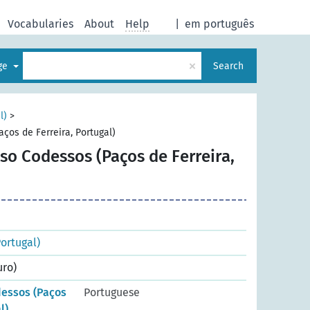
Vocabularies
About
Help
|
em português
×
age
Search
l)
>
ços de Ferreira, Portugal)
so Codessos (Paços de Ferreira,
Portugal)
uro)
essos (Paços
Portuguese
l)