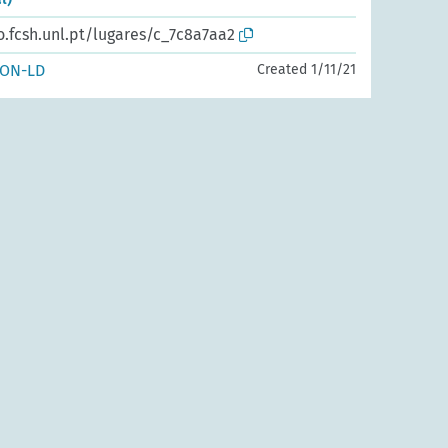
o.fcsh.unl.pt/lugares/c_7c8a7aa2
SON-LD
Created 1/11/21