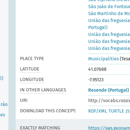
São João de Fontour
São Martinho de Mo
União das freguesi
Portugal)
União das freguesia
União das freguesia
União das freguesia
PLACE TYPE
Municipalities
(Tesa
LATITUDE
41.07688
l)
LONGITUDE
-7.95123
IN OTHER LANGUAGES
Resende (Portugal)
URI
http://vocabs.rossi
irão
DOWNLOAD THIS CONCEPT:
RDF/XML
TURTLE
J
ães
EXACTLY MATCHING
https://sws.geonam