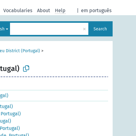
Vocabularies
About
Help
|
em português
×
ish
Search
eu District (Portugal)
>
tugal)
gal)
tugal)
Portugal)
ugal)
Portugal)
de, Portugal)