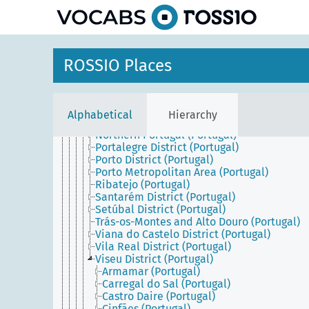
Central Portugal (Portugal)
Coimbra District (Portugal)
Entre Douro e Minho (Portugal)
Estremadura (Portugal)
Évora District (Portugal)
ROSSIO Places
Faro District (Portugal)
Guarda District (Portugal)
Leiria District (Portugal)
Lisbon District (Portugal)
Alphabetical
Hierarchy
Lisbon Metropolitan Area (Portugal)
Northern Portugal (Portugal)
Portalegre District (Portugal)
Porto District (Portugal)
Porto Metropolitan Area (Portugal)
Ribatejo (Portugal)
Santarém District (Portugal)
Setúbal District (Portugal)
Trás-os-Montes and Alto Douro (Portugal)
Viana do Castelo District (Portugal)
Vila Real District (Portugal)
Viseu District (Portugal)
Armamar (Portugal)
Carregal do Sal (Portugal)
Castro Daire (Portugal)
Cinfães (Portugal)