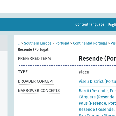
Content language
Engl
...
>
Southern Europe
>
Portugal
>
Continental Portugal
>
Vis
Resende (Portugal)
Resende (Por
PREFERRED TERM
TYPE
Place
BROADER CONCEPT
Viseu District (Portu
NARROWER CONCEPTS
Barrô (Resende, Por
Cárquere (Resende, 
Paus (Resende, Port
Resende (Resende, 
São Cipriano (Resen