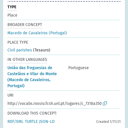
TYPE
Place
BROADER CONCEPT
Macedo de Cavaleiros (Portugal)
PLACE TYPE
Civil parishes
(Tesauro)
IN OTHER LANGUAGES
União das freguesias de
Portuguese
Castelãos e Vilar do Monte
(Macedo de Cavaleiros,
Portugal)
URI
http://vocabs.rossio.fcsh.unl.pt/lugares/c_7318a350
DOWNLOAD THIS CONCEPT:
RDF/XML
TURTLE
JSON-LD
Created 1/11/21