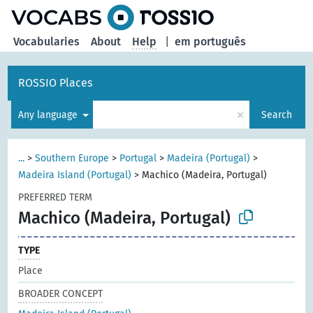
Vocabularies
About
Help
|
em português
ROSSIO Places
×
Any language
Search
...
>
Southern Europe
>
Portugal
>
Madeira (Portugal)
>
Madeira Island (Portugal)
>
Machico (Madeira, Portugal)
PREFERRED TERM
Machico (Madeira, Portugal)
TYPE
Place
BROADER CONCEPT