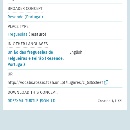
BROADER CONCEPT
Resende (Portugal)
PLACE TYPE
Freguesias
(Tesauro)
IN OTHER LANGUAGES
União das freguesias de
English
Felgueiras e Feirão (Resende,
Portugal)
URI
http://vocabs.rossio.fcsh.unl.pt/lugares/c_63653eef
DOWNLOAD THIS CONCEPT:
RDF/XML
TURTLE
JSON-LD
Created 1/11/21