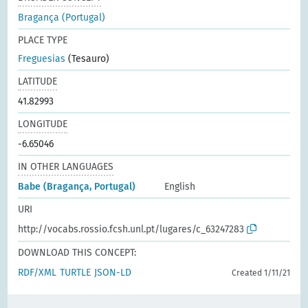
Bragança (Portugal)
PLACE TYPE
Freguesias
(Tesauro)
LATITUDE
41.82993
LONGITUDE
-6.65046
IN OTHER LANGUAGES
Babe (Bragança, Portugal)
English
URI
http://vocabs.rossio.fcsh.unl.pt/lugares/c_63247283
DOWNLOAD THIS CONCEPT:
RDF/XML
TURTLE
JSON-LD
Created 1/11/21