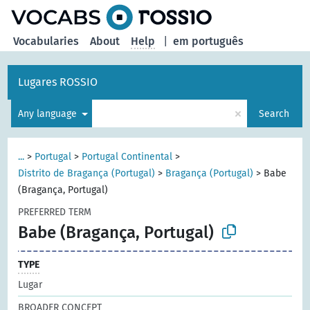
Vocabularies
About
Help
|
em português
Lugares ROSSIO
×
Any language
Search
...
>
Portugal
>
Portugal Continental
>
Distrito de Bragança (Portugal)
>
Bragança (Portugal)
>
Babe
(Bragança, Portugal)
PREFERRED TERM
Babe (Bragança, Portugal)
TYPE
Lugar
BROADER CONCEPT