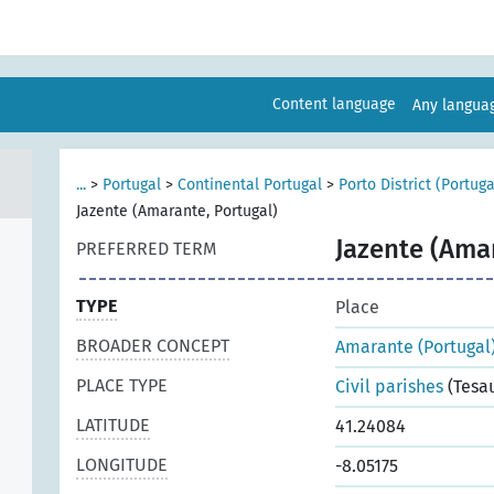
Content language
Any langu
...
>
Portugal
>
Continental Portugal
>
Porto District (Portuga
Jazente (Amarante, Portugal)
Jazente (Ama
PREFERRED TERM
TYPE
Place
BROADER CONCEPT
Amarante (Portugal
PLACE TYPE
Civil parishes
(Tesa
LATITUDE
41.24084
LONGITUDE
-8.05175