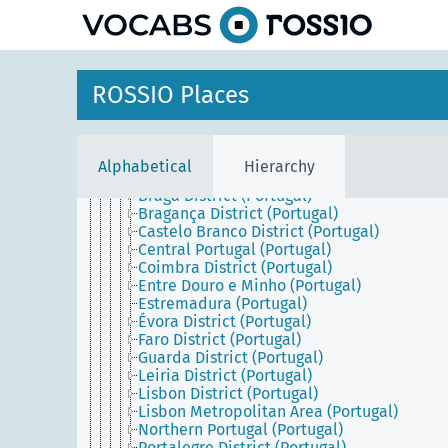
Italy
Malta
Portugal
Azores (Portugal)
Continental Portugal
ROSSIO Places
Alentejo (Portugal)
Algarve (Portugal)
Aveiro District (Portugal)
Beira (Portugal)
Alphabetical
Hierarchy
Beja District (Portugal)
Braga District (Portugal)
Bragança District (Portugal)
Castelo Branco District (Portugal)
Central Portugal (Portugal)
Coimbra District (Portugal)
Entre Douro e Minho (Portugal)
Estremadura (Portugal)
Évora District (Portugal)
Faro District (Portugal)
Guarda District (Portugal)
Leiria District (Portugal)
Lisbon District (Portugal)
Lisbon Metropolitan Area (Portugal)
Northern Portugal (Portugal)
Portalegre District (Portugal)