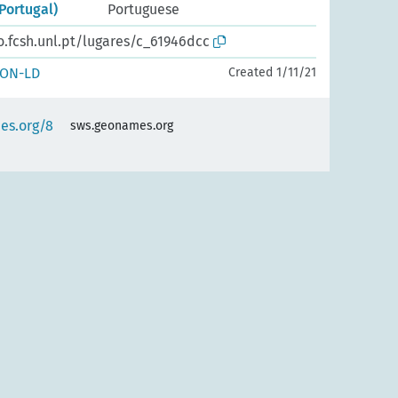
Portugal)
Portuguese
o.fcsh.unl.pt/lugares/c_61946dcc
SON-LD
Created 1/11/21
es.org/8
sws.geonames.org