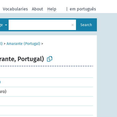
Vocabularies
About
Help
|
em português
×
age
Search
l)
>
Amarante (Portugal)
>
rante, Portugal)
)
uro)