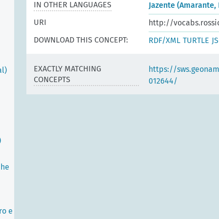
IN OTHER LANGUAGES
Jazente (Amarante, 
URI
http://vocabs.rossi
DOWNLOAD THIS CONCEPT:
RDF/XML
TURTLE
J
EXACTLY MATCHING
https://sws.geonam
l)
CONCEPTS
012644/
)
che
ro e