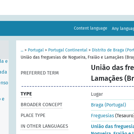
ha
os,
Content language
Any langu
é de
ssos
...
>
Portugal
>
Portugal Continental
>
Distrito de Braga (Por
União das freguesias de Nogueira, Fraião e Lamaçães (Brag
da e
União das fre
sada
PREFERRED TERM
Lamaçães (Br
enso
TYPE
Lugar
o e
BROADER CONCEPT
Braga (Portugal)
PLACE TYPE
Freguesias
(Tesauro
IN OTHER LANGUAGES
União das freguesi
Nogueira, Fraião e