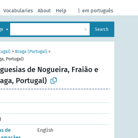
Vocabularies
About
Help
|
em português
×
age
Search
tugal)
>
Braga (Portugal)
>
a, Portugal)
guesias de Nogueira, Fraião e
aga, Portugal)
)
as de
English
 Lamaçães