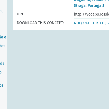
(Braga, Portugal)
a,
URI
http://vocabs.rossi
DOWNLOAD THIS CONCEPT:
RDF/XML
TURTLE
J
ão e
ões
 de
o
os