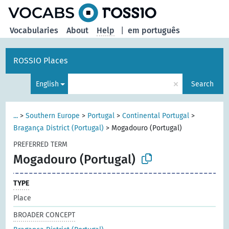
Vocabularies
About
Help
|
em português
ROSSIO Places
×
English
Search
...
>
Southern Europe
>
Portugal
>
Continental Portugal
>
Bragança District (Portugal)
>
Mogadouro (Portugal)
PREFERRED TERM
Mogadouro (Portugal)
TYPE
Place
BROADER CONCEPT