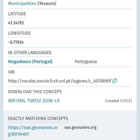
Municipalities
(Tesauro)
LATITUDE
41.34193
LONGITUDE
-6.71934
IN OTHER LANGUAGES
Mogadouro (Portugal)
Portuguese
URI
http://vocabs.rossio.fcsh.unl.pt/lugares/c_4070890f
DOWNLOAD THIS CONCEPT:
RDF/XML
TURTLE
JSON-LD
Created 1/11/21
EXACTLY MATCHING CONCEPTS
https://sws.geonames.or
sws.geonames.org
g/8010467/