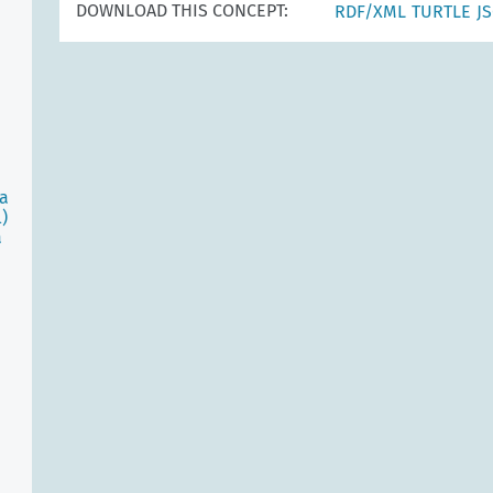
DOWNLOAD THIS CONCEPT:
RDF/XML
TURTLE
J
la
)
a