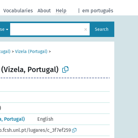
Vocabularies
About
Help
|
em português
×
ese
Search
tugal)
>
Vizela (Portugal)
>
 (Vizela, Portugal)
)
a, Portugal)
English
o.fcsh.unl.pt/lugares/c_3f7ef259