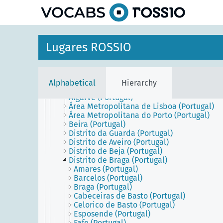
Espanha
Grécia
Itália
Malta
Península Ibérica
Lugares ROSSIO
Portugal
Açores (Portugal)
Madeira (Portugal)
Portugal Continental
Alphabetical
Hierarchy
Alentejo (Portugal)
Algarve (Portugal)
Área Metropolitana de Lisboa (Portugal)
Área Metropolitana do Porto (Portugal)
Beira (Portugal)
Distrito da Guarda (Portugal)
Distrito de Aveiro (Portugal)
Distrito de Beja (Portugal)
Distrito de Braga (Portugal)
Amares (Portugal)
Barcelos (Portugal)
Braga (Portugal)
Cabeceiras de Basto (Portugal)
Celorico de Basto (Portugal)
Esposende (Portugal)
Fafe (Portugal)