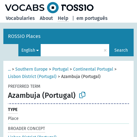
Vocabularies
About
Help
|
em português
ROSSIO Places
×
English
Search
...
>
Southern Europe
>
Portugal
>
Continental Portugal
>
Lisbon District (Portugal)
>
Azambuja (Portugal)
PREFERRED TERM
Azambuja (Portugal)
TYPE
Place
BROADER CONCEPT