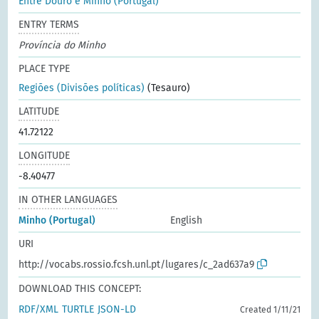
Entre Douro e Minho (Portugal)
ENTRY TERMS
Província do Minho
PLACE TYPE
Regiões (Divisões políticas)
(Tesauro)
LATITUDE
41.72122
LONGITUDE
-8.40477
IN OTHER LANGUAGES
Minho (Portugal)
English
URI
http://vocabs.rossio.fcsh.unl.pt/lugares/c_2ad637a9
DOWNLOAD THIS CONCEPT:
RDF/XML
TURTLE
JSON-LD
Created 1/11/21