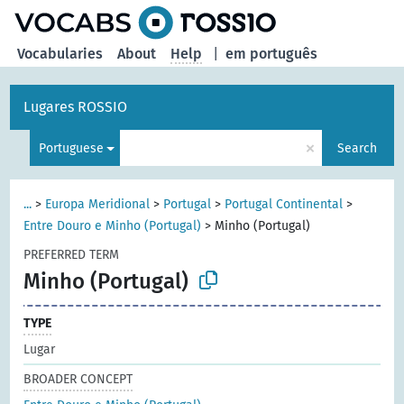
Vocabularies
About
Help
|
em português
Lugares ROSSIO
×
Portuguese
Search
...
>
Europa Meridional
>
Portugal
>
Portugal Continental
>
Entre Douro e Minho (Portugal)
>
Minho (Portugal)
PREFERRED TERM
Minho (Portugal)
TYPE
Lugar
BROADER CONCEPT