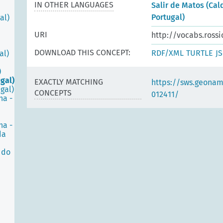
IN OTHER LANGUAGES
Salir de Matos (Cal
Portugal)
al)
URI
http://vocabs.rossi
DOWNLOAD THIS CONCEPT:
RDF/XML
TURTLE
J
al)
)
gal)
EXACTLY MATCHING
https://sws.geonam
gal)
CONCEPTS
012411/
ha -
ha -
da
 do