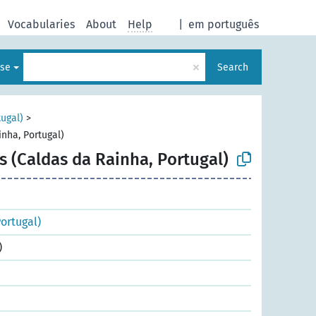
Vocabularies
About
Help
|
em português
×
ese
Search
tugal)
>
inha, Portugal)
s (Caldas da Rainha, Portugal)
ortugal)
)