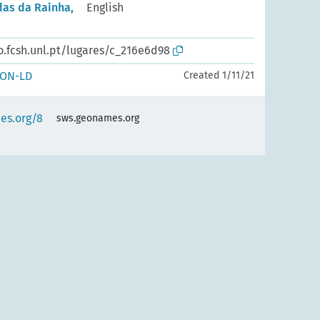
das da Rainha,
English
o.fcsh.unl.pt/lugares/c_216e6d98
SON-LD
Created 1/11/21
es.org/8
sws.geonames.org