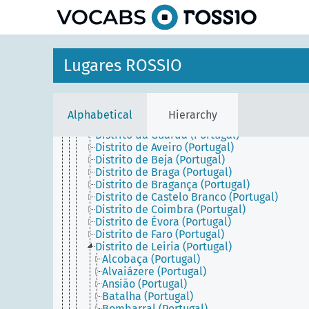
Península Ibérica
Portugal
Açores (Portugal)
Madeira (Portugal)
Portugal Continental
Lugares ROSSIO
Alentejo (Portugal)
Algarve (Portugal)
Área Metropolitana de Lisboa (Portugal)
Área Metropolitana do Porto (Portugal)
Alphabetical
Hierarchy
Beira (Portugal)
Distrito da Guarda (Portugal)
Distrito de Aveiro (Portugal)
Distrito de Beja (Portugal)
Distrito de Braga (Portugal)
Distrito de Bragança (Portugal)
Distrito de Castelo Branco (Portugal)
Distrito de Coimbra (Portugal)
Distrito de Évora (Portugal)
Distrito de Faro (Portugal)
Distrito de Leiria (Portugal)
Alcobaça (Portugal)
Alvaiázere (Portugal)
Ansião (Portugal)
Batalha (Portugal)
Bombarral (Portugal)