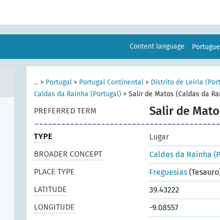
Content language
Portugu
...
>
Portugal
>
Portugal Continental
>
Distrito de Leiria (Por
Caldas da Rainha (Portugal)
>
Salir de Matos (Caldas da Ra
Salir de Mato
PREFERRED TERM
TYPE
Lugar
BROADER CONCEPT
Caldas da Rainha (P
PLACE TYPE
Freguesias
(Tesauro
LATITUDE
39.43222
LONGITUDE
-9.08557