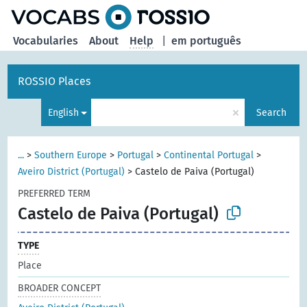
Vocabularies
About
Help
|
em português
ROSSIO Places
×
English
Search
...
>
Southern Europe
>
Portugal
>
Continental Portugal
>
Aveiro District (Portugal)
>
Castelo de Paiva (Portugal)
PREFERRED TERM
Castelo de Paiva (Portugal)
TYPE
Place
BROADER CONCEPT