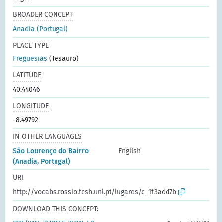
BROADER CONCEPT
Anadia (Portugal)
PLACE TYPE
Freguesias
(Tesauro)
LATITUDE
40.44046
LONGITUDE
-8.49792
IN OTHER LANGUAGES
São Lourenço do Bairro
English
(Anadia, Portugal)
URI
http://vocabs.rossio.fcsh.unl.pt/lugares/c_1f3add7b
DOWNLOAD THIS CONCEPT: