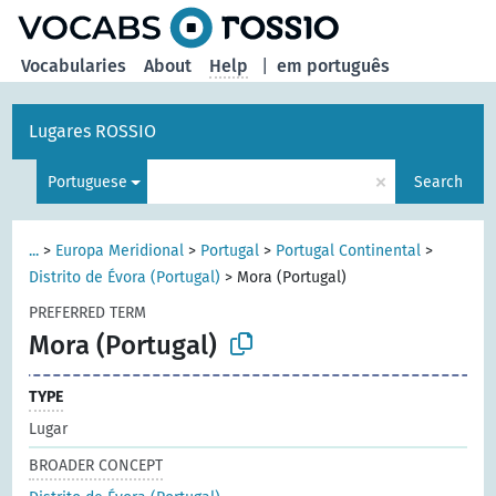
Vocabularies
About
Help
|
em português
Lugares ROSSIO
×
Portuguese
Search
...
>
Europa Meridional
>
Portugal
>
Portugal Continental
>
Distrito de Évora (Portugal)
>
Mora (Portugal)
PREFERRED TERM
Mora (Portugal)
TYPE
Lugar
BROADER CONCEPT