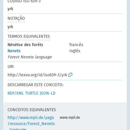
CÓDIGO ISO 639-3
yrk
NOTAÇÃO
yrk
TERMOS EQUIVALENTES
Nénètse des forêts
francês
Nenets
inglês
Forest Nenets language
URI
http://lexvo.org/id/iso639-3/yrk
DESCARREGAR ESTE CONCEITO:
RDF/XML
TURTLE
JSON-LD
CONCEITOS EQUIVALENTES
http://www.mpii.de/yago
www.mpii.de
/resource/Forest_Nenets
_language